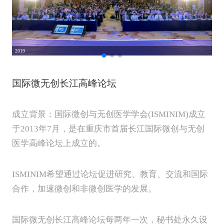
2019
201
20
国际微无创长江高峰论坛
中
成立背景：国际微创与无创医学学会(ISMINIM)成立
成
于2013年7月，是在重庆市首届长江国际微创与无创
微
医学高峰论坛上成立的。
力
ISMINIM希望通过论坛促进研究、教育、交流和国际
合作，加速微创和非微创医学的发展。
国际微无创长江高峰论坛每两年一次，秘书处永久设