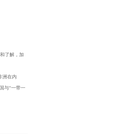
和了解，加
非洲在内
国与“一带一