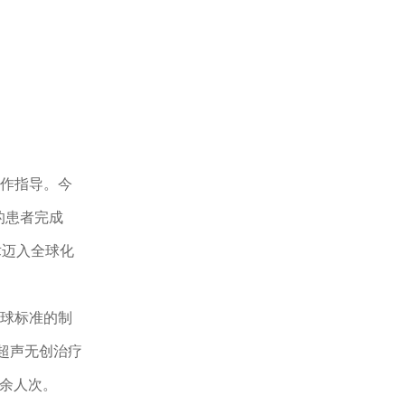
协作指导。今
的患者完成
术迈入全球化
球标准的制
超声无创治疗
0余人次。