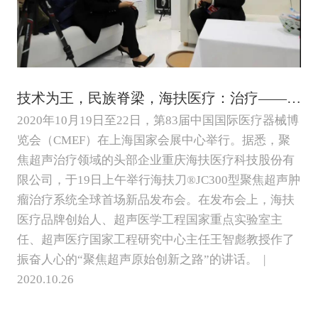
技术为王，民族脊梁，海扶医疗：治疗——让病人受伤害更小！
2020年10月19日至22日，第83届中国国际医疗器械博
览会（CMEF）在上海国家会展中心举行。据悉，聚
焦超声治疗领域的头部企业重庆海扶医疗科技股份有
限公司，于19日上午举行海扶刀®JC300型聚焦超声肿
瘤治疗系统全球首场新品发布会。在发布会上，海扶
医疗品牌创始人、超声医学工程国家重点实验室主
任、超声医疗国家工程研究中心主任王智彪教授作了
振奋人心的“聚焦超声原始创新之路”的讲话。 |
2020.10.26