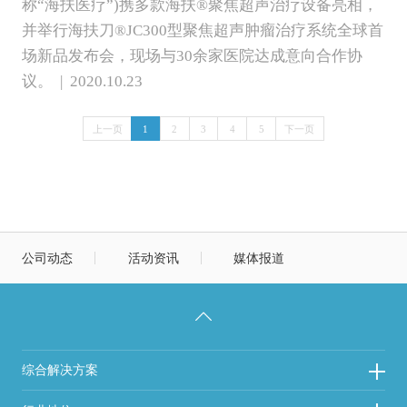
称“海扶医疗”)携多款海扶®聚焦超声治疗设备亮相，
并举行海扶刀®JC300型聚焦超声肿瘤治疗系统全球首
场新品发布会，现场与30余家医院达成意向合作协
议。 | 2020.10.23
上一页
1
2
3
4
5
下一页
公司动态
活动资讯
媒体报道
综合解决方案